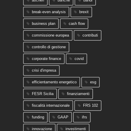
ascheri
banche
bandi
break-even analysis
brexit
business plan
cash flow
commissione europea
contributi
controllo di gestione
corporate finance
covid
crisi d'impresa
efficientamento energetico
esg
FESR Sicilia
finanziamenti
fiscalità internazionale
FRS 102
funding
GAAP
ifrs
innovazione
investimenti