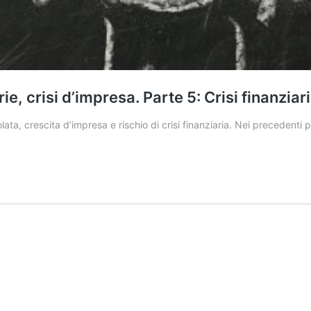
ie, crisi d’impresa. Parte 5: Crisi finanziari
ata, crescita d’impresa e rischio di crisi finanziaria. Nei precedenti