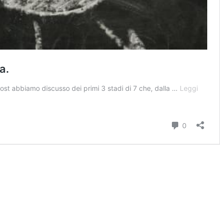
a.
 post abbiamo discusso dei primi 3 stadi di 7 che, dalla …
Leggi
Commenti
0