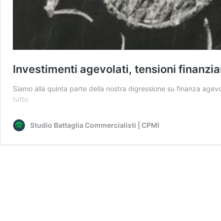
Investimenti agevolati, tensioni finanziar
Siamo alla quinta parte della nostra digressione su finanza agevol
Investimenti
tutto
agevolati,
tensioni
Studio Battaglia Commercialisti | CPMI
finanziarie,
crisi
d’impresa.
Parte
5:
Crisi
finanziaria.